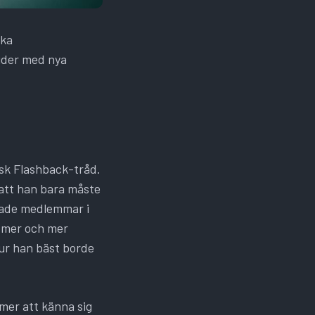
ska
gder med nya
l
isk Flashback-tråd.
 att han bara måste
rade medlemmar i
r mer och mer
hur han bäst borde
mmer att känna sig