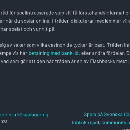
 tråd för spelintresserade som vill få förstahandsinformati
r när du spelar online. I tråden diskuterar medlemmar vilk
har spelat och vunnit på.
ig av saker som vilka casinon de tycker är bäst. Tråden inn
empelvis har
betalning med bank-id
, eller andra fördelar. 
 vad som gör att den här tråden är en av Flashbacks mest 
Spela på Svenska Ca
u en bra köksplanering
2023
Inblick i spel, community 
augus