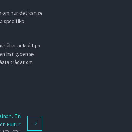
on om hur det kan se
a specifika
ehåller också tips
Den här typen av
lästa trådar om
sinon: En
och kultur
ti 22, 2023