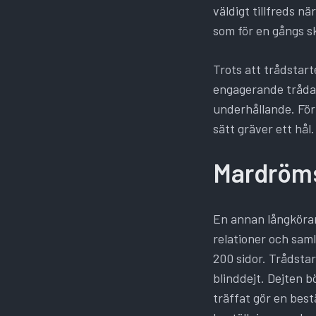
väldigt tillfreds 
som för en gångs sk
Trots att trådstar
engagerande trådar
underhållande. För
sätt gräver ett hål
Mardröm
En annan långkörar
relationer och saml
200 sidor. Trådstar
blinddejt. Dejten 
träffat gör en bestä