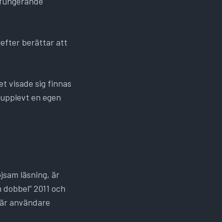
t fungerande
efter berättar att
t visade sig finnas
 upplevt en egen
jsam läsning, är
h dobbel” 2011 och
 där användare