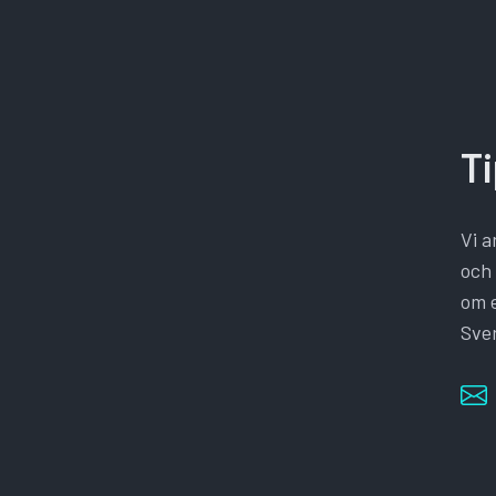
T
Vi a
och 
om e
Sver