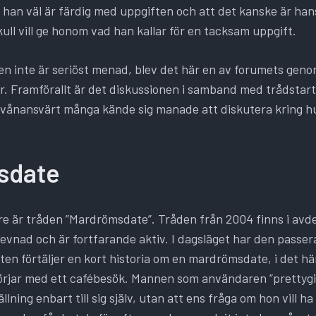
när han väl är färdig med uppgiften och att det kanske är 
ull vill ge honom vad han kallar för en tacksam uppgift.
ten inte är seriöst menad, blev det här en av forumets gen
. Framförallt är det diskussionen i samband med trådstart
vånansvärt många kände sig manade att diskutera kring h
.
sdate
e är tråden ”Mardrömsdate”. Tråden från 2004 finns i avde
evnad och är fortfarande aktiv. I dagsläget har den passer
ten förtäljer en kort historia om en mardrömsdate, i det här
börjar med ett cafébesök. Mannen som användaren ”prettygir
llning enbart till sig själv, utan att ens fråga om hon vill h