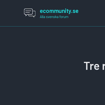
Hoppa
till
ecommunity.se
innehåll
Alla svenska forum
Tre 