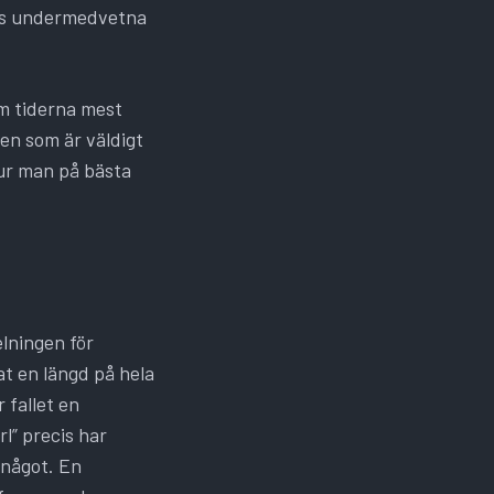
hans undermedvetna
om tiderna mest
en som är väldigt
ur man på bästa
lningen för
at en längd på hela
 fallet en
l” precis har
a något. En