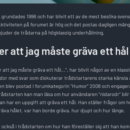
grundades 1996 och har blivit ett av de mest besöka sven
ktiviteten på forumet är hög och det postas dagligen män
 bjuder de trådarna på högklassig underhållning.
r att jag måste gräva ett hå
att jag måste gräva ett hål…”, har blivit något av en klass
idor med svar som diskuterar trådstartarens starka känsla
den blev postad i forumkategorin ”Humor” 2008 och engage
 trådstarten kan man läsa om hur användaren ”nidarodr” bli
n har en uppgift att gräva ett hål. Han ställer frågor om 
 gräva hålet, var han borde gräva, hur djupt och hur länge.
 också i trådstarten om hur han föreställer sig att han ko