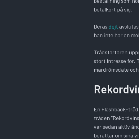
beställning som ho
betalkort på sig.
Deras
dejt
avslutas
han inte har en mob
Trådstartaren uppm
stort intresse för
mardrömsdate och 
Rekordvi
En Flashback-tråd 
tråden ”Rekordvinst
var sedan aktiv änd
berättar om sina v