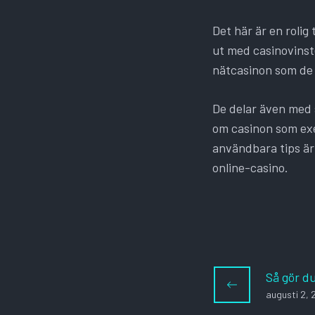
Det här är en rolig
ut med casinovinste
nätcasinon som de 
De delar även med s
om casinon som ex
användbara tips är
online-casino.
Så gör d
augusti 2, 