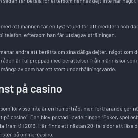
n sedan får betala för eftersom hennes dejt inte har någo
 med att mannen tar en tyst stund för att meditera och där
iltelefon, eftersom han får utslag av strålningen.
anar andra att berätta om sina dåliga dejter, något som de
. Tråden är fullproppad med berättelser från människor som
många av dem har ett stort underhållningsvärde.
nst på casino
som förvisso inte är en humortråd, men fortfarande ger nö
 på casino”. Den blev postad i avdelningen ”Poker, spel oc
a fram till 2013. Här finns ett nästan 20-tal sidor att läsa
inster på online-casino.