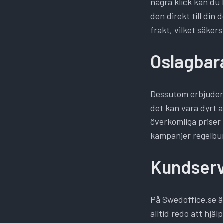
några klick kan du 
den direkt till din 
frakt, vilket säker
Oslagbara
Dessutom erbjuder 
det kan vara dyrt a
överkomliga priser
kampanjer regelbund
Kundserv
På Swedoffice.se är
alltid redo att hjä