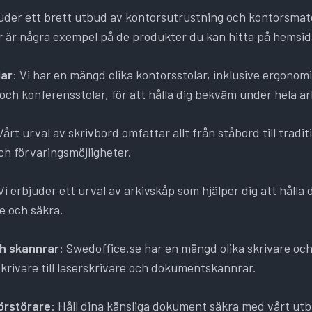
uder ett brett utbud av kontorsutrustning och kontorsmate
är är några exempel på de produkter du kan hitta på hemsi
lar
: Vi har en mängd olika kontorsstolar, inklusive ergonomi
 och konferensstolar, för att hålla dig bekväm under hela a
Vårt urval av skrivbord omfattar allt från ståbord till tradit
ch förvaringsmöjligheter.
 Vi erbjuder ett urval av arkivskåp som hjälper dig att håll
e och säkra.
ch skannrar
: Swedoffice.se har en mängd olika skrivare och
krivare till laserskrivare och dokumentskannrar.
rstörare
: Håll dina känsliga dokument säkra med vårt ut