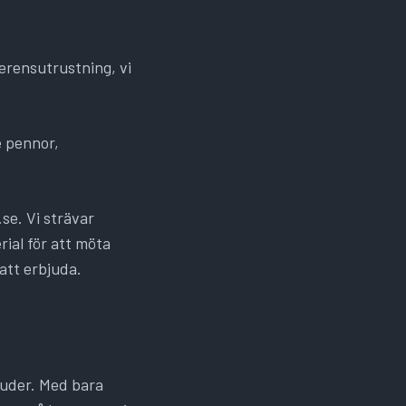
ferensutrustning, vi
e pennor,
se. Vi strävar
ial för att möta
 att erbjuda.
juder. Med bara