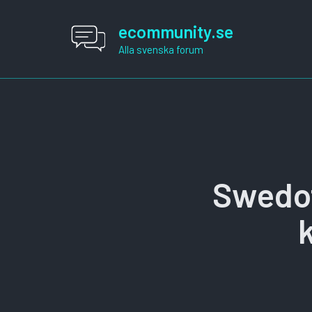
Hoppa
till
ecommunity.se
innehåll
Alla svenska forum
Swedoff