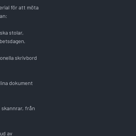
rial för att möta
dan:
ska stolar,
rbetsdagen.
ionella skrivbord
a dina dokument
 skannrar, från
bud av