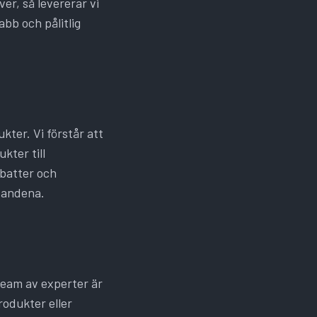
er, så levererar vi
nabb och pålitlig
ter. Vi förstår att
kter till
abatter och
udandena.
 team av experter är
rodukter eller