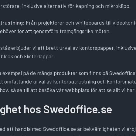
störare, inklusive alternativ för kapning och mikroklipp.
trustning
: Från projektorer och whiteboards till videokon
 behöver för att genomföra framgångsrika möten.
rstås erbjuder vi ett brett urval av kontorspapper, inklusiv
block och klisterlappar.
a exempel på de många produkter som finns på Swedoffice.
ett omfattande urval av kontorsutrustning och kontorsmater
ov, så se till att besöka vår webbplats för att se allt vi har
ghet hos Swedoffice.se
ed att handla med Swedoffice.se är bekvämligheten vi erb