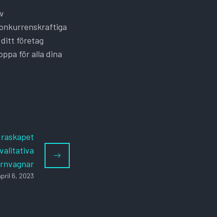
av
konkurrenskraftiga
 ditt företag
ppa för alla dina
draskapet
alitativa
rnvagnar
pril 6, 2023