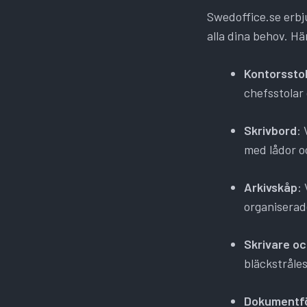
Swedoffice.se erbj
alla dina behov. H
Kontorssto
chefsstolar
Skrivbord
: 
med lådor o
Arkivskåp
:
organiserad
Skrivare o
bläckstråles
Dokumentfö