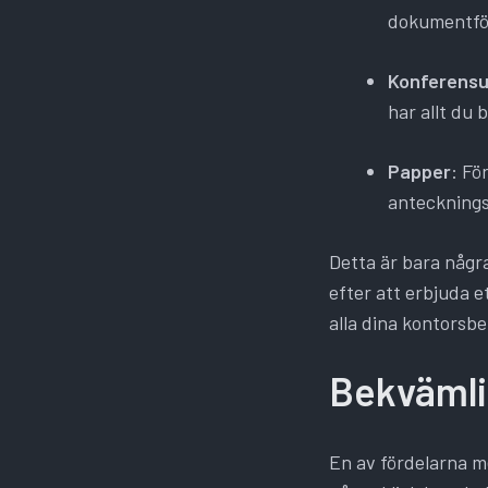
dokumentför
Konferensu
har allt du
Papper
: Fö
antecknings
Detta är bara någr
efter att erbjuda 
alla dina kontorsbeh
Bekvämli
En av fördelarna m