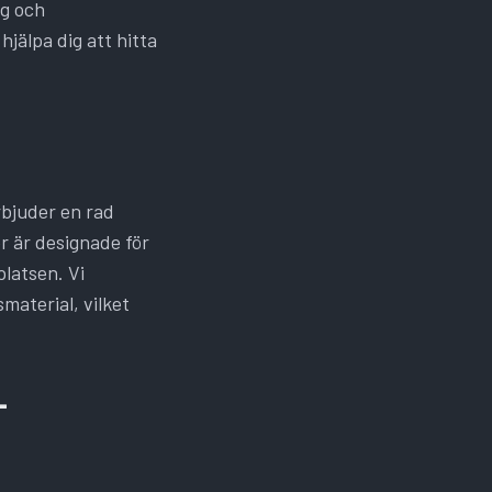
ng och
hjälpa dig att hitta
erbjuder en rad
r är designade för
platsen. Vi
material, vilket
-